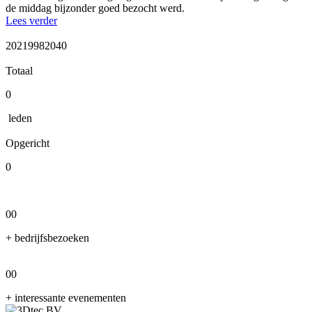
de middag bijzonder goed bezocht werd.
Lees verder
202
1998
20
40
Totaal
0
leden
Opgericht
0
00
+ bedrijfsbezoeken
00
+ interessante evenementen