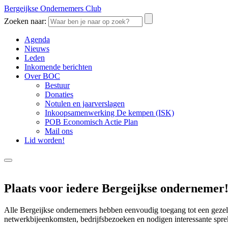
Bergeijkse Ondernemers Club
Zoeken naar:
Agenda
Nieuws
Leden
Inkomende berichten
Over BOC
Bestuur
Donaties
Notulen en jaarverslagen
Inkoopsamenwerking De kempen (ISK)
POB Economisch Actie Plan
Mail ons
Lid worden!
Plaats voor iedere Bergeijkse ondernemer
Alle Bergeijkse ondernemers hebben eenvoudig toegang tot een gezelli
netwerkbijeenkomsten, bedrijfsbezoeken en nodigen interessante sprek